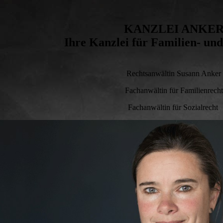
KANZLEI ANKE
Ihre Kanzlei für Familien- und
Rechtsanwältin Susann Anker
Fachanwältin für Familienrecht
Fachanwältin für Sozialrecht